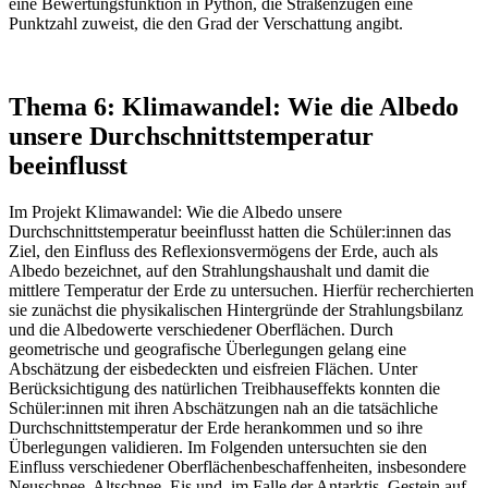
eine Bewertungsfunktion in Python, die Straßenzügen eine
Punktzahl zuweist, die den Grad der Verschattung angibt.
Thema 6: Klimawandel: Wie die Albedo
unsere Durchschnittstemperatur
beeinflusst
Im Projekt Klimawandel: Wie die Albedo unsere
Durchschnittstemperatur beeinflusst hatten die Schüler:innen das
Ziel, den Einfluss des Reflexionsvermögens der Erde, auch als
Albedo bezeichnet, auf den Strahlungshaushalt und damit die
mittlere Temperatur der Erde zu untersuchen. Hierfür recherchierten
sie zunächst die physikalischen Hintergründe der Strahlungsbilanz
und die Albedowerte verschiedener Oberflächen. Durch
geometrische und geografische Überlegungen gelang eine
Abschätzung der eisbedeckten und eisfreien Flächen. Unter
Berücksichtigung des natürlichen Treibhauseffekts konnten die
Schüler:innen mit ihren Abschätzungen nah an die tatsächliche
Durchschnittstemperatur der Erde herankommen und so ihre
Überlegungen validieren. Im Folgenden untersuchten sie den
Einfluss verschiedener Oberflächenbeschaffenheiten, insbesondere
Neuschnee, Altschnee, Eis und, im Falle der Antarktis, Gestein auf