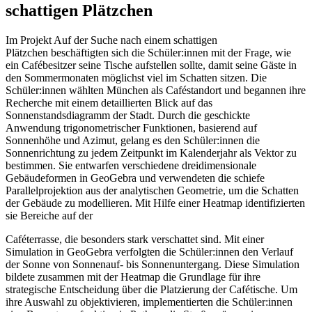
schattigen Plätzchen
Im Projekt Auf der Suche nach einem schattigen
Plätzchen beschäftigten sich die Schüler:innen mit der Frage, wie
ein Cafébesitzer seine Tische aufstellen sollte, damit seine Gäste in
den Sommermonaten möglichst viel im Schatten sitzen. Die
Schüler:innen wählten München als Caféstandort und begannen ihre
Recherche mit einem detaillierten Blick auf das
Sonnenstandsdiagramm der Stadt. Durch die geschickte
Anwendung trigonometrischer Funktionen, basierend auf
Sonnenhöhe und Azimut, gelang es den Schüler:innen die
Sonnenrichtung zu jedem Zeitpunkt im Kalenderjahr als Vektor zu
bestimmen. Sie entwarfen verschiedene dreidimensionale
Gebäudeformen in GeoGebra und verwendeten die schiefe
Parallelprojektion aus der analytischen Geometrie, um die Schatten
der Gebäude zu modellieren. Mit Hilfe einer Heatmap identifizierten
sie Bereiche auf der
Caféterrasse, die besonders stark verschattet sind. Mit einer
Simulation in GeoGebra verfolgten die Schüler:innen den Verlauf
der Sonne von Sonnenauf- bis Sonnenuntergang. Diese Simulation
bildete zusammen mit der Heatmap die Grundlage für ihre
strategische Entscheidung über die Platzierung der Cafétische. Um
ihre Auswahl zu objektivieren, implementierten die Schüler:innen