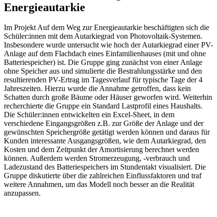
Energieautarkie
Im Projekt Auf dem Weg zur Energieautarkie beschäftigten sich die
Schüler:innen mit dem Autarkiegrad von Photovoltaik-Systemen.
Insbesondere wurde untersucht wie hoch der Autarkiegrad einer PV-
Anlage auf dem Flachdach eines Einfamilienhauses (mit und ohne
Batteriespeicher) ist. Die Gruppe ging zunächst von einer Anlage
ohne Speicher aus und simulierte die Bestrahlungsstärke und den
resultierenden PV-Ertrag im Tagesverlauf für typische Tage der 4
Jahreszeiten. Hierzu wurde die Annahme getroffen, dass kein
Schatten durch große Bäume oder Häuser geworfen wird. Weiterhin
recherchierte die Gruppe ein Standard Lastprofil eines Haushalts.
Die Schüler:innen entwickelten ein Excel-Sheet, in dem
verschiedene Eingangsgrößen z.B. zur Größe der Anlage und der
gewünschten Speichergröße getätigt werden können und daraus für
Kunden interessante Ausgangsgrößen, wie dem Autarkiegrad, den
Kosten und dem Zeitpunkt der Amortisierung berechnet werden
können. Außerdem werden Stromerzeugung, -verbrauch und
Ladezustand des Batteriespeichers im Stundentakt visualisiert. Die
Gruppe diskutierte über die zahlreichen Einflussfaktoren und traf
weitere Annahmen, um das Modell noch besser an die Realität
anzupassen.