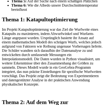
Thema 5:
Auf der Suche nach einem schattigen Plätzchen
Thema 6:
Wie die Albedo unsere Durchschnittstemperatur
beeinflusst
Thema 1: Katapultoptimierung
Im Projekt Katapultoptimierung war das Ziel die Wurfweite eines
Katapults zu maximieren, indem Abwurfwinkel und Wurfarm-
Länge angepasst wurden. Ursprünglich basierte ihr Ansatz auf
einem mathematischen Modell des schrägen Wurfs, welches jedoch
aufgrund von Faktoren wie Reibung ungenaue Vorhersagen lieferte.
Die Schüler wandten sich daraufhin der Datenanalyse zu und
entwickelten durch umfassende Messungen ein
Interpolationsmodell. Die Daten wurden in Python visualisiert, um
weitere Erkenntnisse über den Zusammenhang der Größen zu
sammeln. Dieses Modell wurde in ein GeoGebra-Programm
integriert, das nun präzise Einstellungen für spezifische Wurfweiten
vorschlägt. Das Projekt zeigt die Bedeutung von Experimentieren
und datengestützter Analyse in der praktischen Anwendung
physikalischer Konzepte.
Thema 2: Auf dem Weg zur