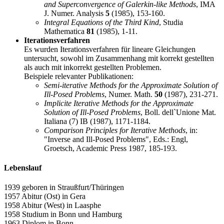
and Superconvergence of Galerkin-like Methods
, IMA
J. Numer. Analysis
5
(1985), 153-160.
Integral Equations of the Third Kind
, Studia
Mathematica
81
(1985), 1-11.
Iterationsverfahren
Es wurden Iterationsverfahren für lineare Gleichungen
untersucht, sowohl im Zusammenhang mit korrekt gestellten
als auch mit inkorrekt gestellten Problemen.
Beispiele relevanter Publikationen:
Semi-iterative Methods for the Approximate Solution of
Ill-Posed Problems
, Numer. Math.
50
(1987), 231-271.
Implicite Iterative Methods for the Approximate
Solution of Ill-Posed Problems
, Boll. dell`Unione Mat.
Italiana (7) IB (1987), 1171-1184.
Comparison Principles for Iterative Methods
, in:
"Inverse and Ill-Posed Problems", Eds.: Engl,
Groetsch, Academic Press 1987, 185-193.
Lebenslauf
1939 geboren in Straußfurt/Thüringen
1957 Abitur (Ost) in Gera
1958 Abitur (West) in Laasphe
1958 Studium in Bonn und Hamburg
1963 Diplom in Bonn