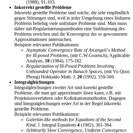
(1988), 91-103.
Inkorrekt gestellte Probleme
Inkorrekt gestellte Probleme sind solche, die sehr empfindlich
gegen Störungen sind, weil in jeder Umgebung eines lösbaren
Problems beliebig viele unlösbare Probleme sind. Man muss
daher mit Regularisierungsmethoden eine Stablisierung des
Problems erreichen und die Konvergenz der so gewonnenen
Approximationen untersuchen.
Beispiele relevanter Publikationen:
Asymptotic Convergence Rate of Arcangeli`s Method
for Ill-posed Problems
, (mit C.W.Groetsch), Applicable
Analysis,
18
(1984), 175-182.
Regularization of Ill-Posed Problems Involving
Unbounded Operator in Banach Spaces
, (mit Vu Quoc
Phong) Hokkaido Math. J.
20
(1992), 559-569.
Integralgleichungen
Integralgleichungen zweiter Art sind korrekt gestellte
Probleme, die man gut approximativ lösen kann, z.B. mit
Projektionsverfahren oder Kollokationsmethoden. Dagegen
sind Integralgleichungen erster Art in der Regel inkorrekt
gestellte Probleme.
Beispiele relevanter Publikationen:
Galerkin-like methods for Equations of the Second
Kind
, J. Integral Equations
4
(1982), 361-364.
Arbitrarily Slow Convergence, Uniform Convergence