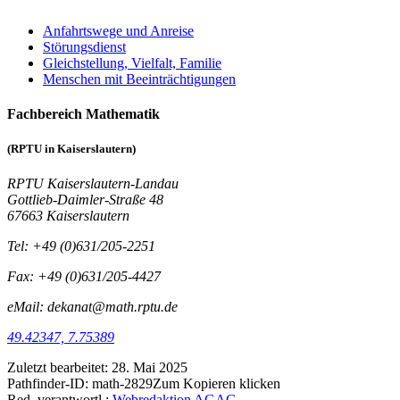
Anfahrtswege und Anreise
Störungsdienst
Gleichstellung, Vielfalt, Familie
Menschen mit Beeinträchtigungen
Fachbereich Mathematik
(RPTU in Kaiserslautern)
RPTU Kaiserslautern-Landau
Gottlieb-Daimler-Straße 48
67663 Kaiserslautern
Tel: +49 (0)631/205-2251
Fax: +49 (0)631/205-4427
eMail: dekanat@math.rptu.de
49.42347, 7.75389
Zuletzt bearbeitet:
28. Mai 2025
Pathfinder-ID:
math-2829
Zum Kopieren klicken
Red. verantwortl.:
Webredaktion AGAG