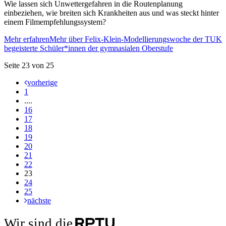
Wie lassen sich Unwettergefahren in die Routenplanung
einbeziehen, wie breiten sich Krankheiten aus und was steckt hinter
einem Filmempfehlungssystem?
Mehr erfahren
Mehr über Felix-Klein-Modellierungswoche der TUK
begeisterte Schüler*innen der gymnasialen Oberstufe
Seite 23 von 25
vorherige
1
....
16
17
18
19
20
21
22
23
24
25
nächste
Wir sind die